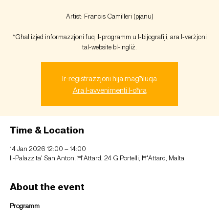
Artist: Francis Camilleri (pjanu)
*Għal iżjed informazzjoni fuq il-programm u l-bijografiji, ara l-verżjoni
tal-website bl-Ingliż.
Ir-reġistrazzjoni hija magħluqa
Ara l-avvenimenti l-oħra
Time & Location
14 Jan 2026 12:00 – 14:00
Il-Palazz ta' San Anton, Ħ'Attard, 24 G.Portelli, Ħ'Attard, Malta
About the event
Programm