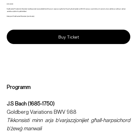
€10-€30
Nathaniel Frederick Mander iwettaq dak li possibbilment huwa l-aqwa xogħol ta’ Bach għat-tastiera li fih 30 varjazzjoni inklużi kanoni u toccati bbażati fuq l-aktar
arietta sublimi li qatt inkitbet.
Interpret: Nathaniel Mander (ċembalo)
Buy Ticket
Programm
J.S Bach (1685-1750)
Goldberg Variations BWV 988
Tikkonsisti minn arja b'varjazzjonijiet għall-harpsichord 
b'żewġ manwali 