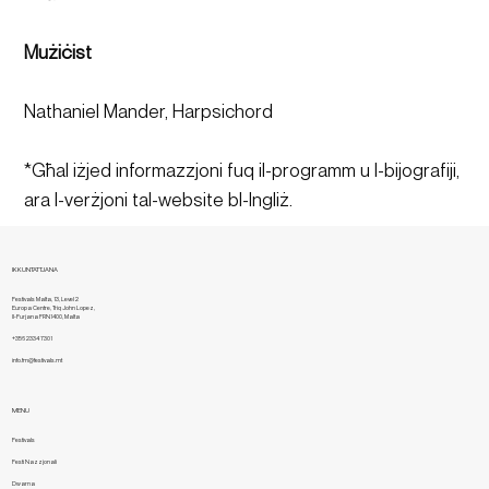
Mużiċist
Nathaniel Mander, Harpsichord
*Għal iżjed informazzjoni fuq il-programm u l-bijografiji, 
ara l-verżjoni tal-website bl-Ingliż.
IKKUNTATTJANA
Festivals Malta, 13, Level 2
Europa Centre, Triq John Lopez,
Il-Furjana FRN1400, Malta
+356 2334 7301
info.fm@festivals.mt
MENU
Festivals
Festi Nazzjonali
Dwarna