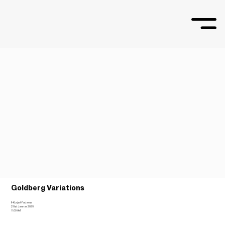
Goldberg Variations
Il-Kurja l-Furjana
21 ta’ Jannar 2026
11:00 AM