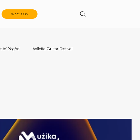
What's On
t ta' Xogħol
Valletta Guitar Festival