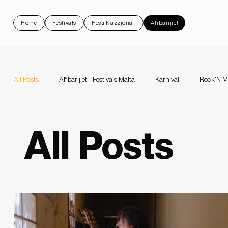
Home
Festivals
Festi Nazzjonali
Aħbarijiet
All Posts
Aħbarijiet - Festivals Malta
Karnival
Rock'N M
All Posts