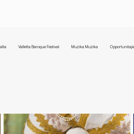
alta
Valletta Baroque Festival
Mużika Mużika
Opportunitajie