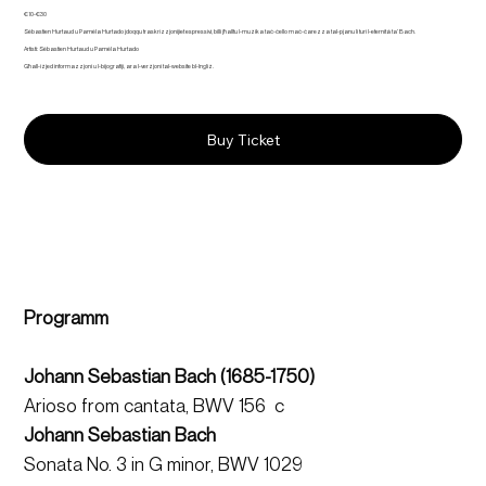
€10-€30
Sébastien Hurtaud u Paméla Hurtado jdoqqu traskrizzjonijiet espressivi, billi jħalltu l-mużika taċ-ċello maċ-ċarezza tal-pjanu li turi l-eternità ta’ Bach.
Artisti: Sébastien Hurtaud u Paméla Hurtado
Għall-iżjed informazzjoni u l-bijografiji, ara l-verżjoni tal-website bl-Ingliż.
Buy Ticket
Programm
Johann Sebastian Bach (1685-1750)  
Arioso from cantata, BWV 156  c
Johann Sebastian Bach
Sonata No. 3 in G minor, BWV 1029  