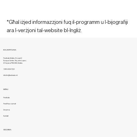
*Għal iżjed informazzjoni fuq il-programm u l-bijografiji 
ara l-verżjoni tal-website bl-Ingliż.
IKKUNTATTJANA
Festivals Malta, 13, Level 2
Europa Centre, Triq John Lopez,
Il-Furjana FRN1400, Malta
+356 2334 7301
info.fm@festivals.mt
MENU
Festivals
Festi Nazzjonali
Dwarna
Kuntatt
SEGWINA