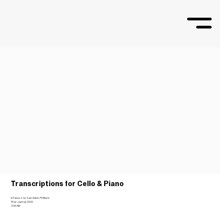
Transcriptions for Cello & Piano
Il-Palazz ta' San Anton, Ħ'Attard
15 ta’ Jannar 2026
11:30 AM