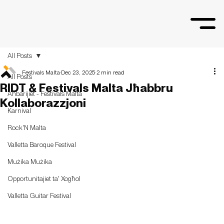
All Posts
Festivals Malta
Dec 23, 2025
2 min read
All Posts
RIDT & Festivals Malta Jħabbru
Aħbarijiet - Festivals Malta
Kollaborazzjoni
Karnival
Rock'N Malta
Valletta Baroque Festival
Mużika Mużika
Opportunitajiet ta' Xogħol
Valletta Guitar Festival