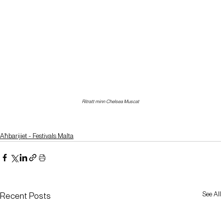
Ritratt minn Chelsea Muscat
Aħbarijiet - Festivals Malta
See All
Recent Posts