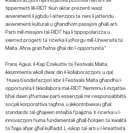
tippermetti lill-RIDT tkun aktar preżenti waqt 
avvenimenti li jiġbdu l-attenzjoni ta’ nies li jattendu 
avvenimenti kulturali u għandhom passjoni għall-arti. 
Parti mill-missjoni tal-RIDT hija li tippopolarizza u 
xxerred proġetti ta’ riċerka li joħorġu mill-Università ta’ 
Malta. Aħna grati ħafna għal din l-opportunità."
Frans Agius, il-Kap Eżekuttiv ta’ Festivals Malta, 
ikkummenta wkoll dwar din il-kollaborazzjoni, u qal, 
“Huwa b’sodisfazzjon kbir li Festivals Malta għandha l-
opportunità li tikkollabora mal-RIDT. Nemmnu li inizjattivi 
bħal dawn jiffurmaw parti essenzjali mir-responsabbiltà 
soċjali korporattiva tagħna, u jikkontribwixxu għal 
standards tal-għajxien imtejba f’pajjiżna. Ir-riċerka u l-
innovazzjoni huma fundamentali għall-ħolqien ta’ kwalità 
ta’ ħajja aħjar għal kulħadd. L-iskop tal-arti u l-kreattività 