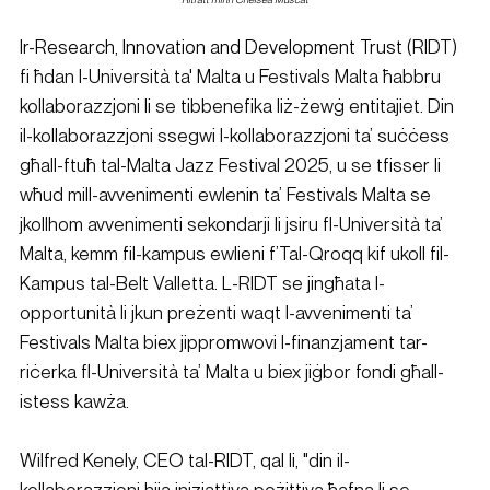
Ir-
Research, Innovation and Development Trust
 (RIDT) 
fi ħdan l-Università ta' Malta u Festivals Malta ħabbru 
kollaborazzjoni li se tibbenefika liż-żewġ entitajiet. Din 
il-kollaborazzjoni ssegwi l-kollaborazzjoni ta’ suċċess 
għall-ftuħ tal-Malta Jazz Festival 2025, u se tfisser li 
wħud mill-avvenimenti ewlenin ta’ Festivals Malta se 
jkollhom avvenimenti sekondarji li jsiru fl-Università ta’ 
Malta, kemm fil-kampus ewlieni f’Tal-Qroqq kif ukoll fil-
Kampus tal-Belt Valletta. L-RIDT se jingħata l-
opportunità li jkun preżenti waqt l-avvenimenti ta’ 
Festivals Malta biex jippromwovi l-finanzjament tar-
riċerka fl-Università ta’ Malta u biex jiġbor fondi għall-
istess kawża.
Wilfred Kenely, CEO tal-RIDT, qal li, "din il-
kollaborazzjoni hija inizjattiva pożittiva ħafna li se 