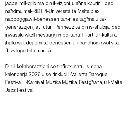
jaqbel mill-qrib ma’ din il-viżjoni, u aħna kburin li qed 
naħdmu mal-RIDT fl-Università ta’ Malta biex 
nappoġġjaw il-benesseri tan-nies tagħna u tal-
ġenerazzjonijiet futuri. Permezz ta’ din is-sħubija, qed 
inwasslu wkoll messaġġ importanti: li l-arti u l-kultura 
jħallu wirt dejjiemi ta’ benesseri u għandhom rwol vitali 
fl-iżvilupp tal-umanità.”
Din il-kollaborazzjoni se tinfirex matul is-sena 
kalendarja 2026 u se tinkludi l-Valletta Baroque 
Festival, il-Karnival, Mużika Mużika, Festgħana, u l-Malta 
Jazz Festival.