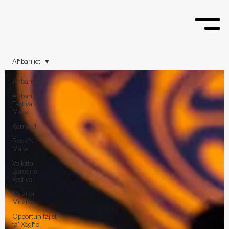
Aħbarijiet
Aħbarijiet
Aħbarijiet -
Festivals
Malta
Karnival
Rock'N
Malta
Valletta
Baroque
Festival
Mużika
Mużika
Opportunitajiet
ta' Xogħol