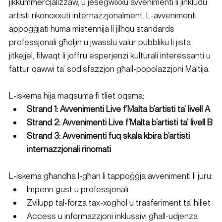
jikkummerċjalizzaw, u jesegwixxu avvenimenti li jinkludu 
artisti rikonoxxuti internazzjonalment. L-avvenimenti 
appoġġjati huma mistennija li jilħqu standards 
professjonali għoljin u jwasslu valur pubbliku li jista’ 
jitkejjel, filwaqt li joffru esperjenzi kulturali interessanti u 
fattur qawwi ta’ sodisfazzjon għall-popolazzjoni Maltija.
L-iskema hija maqsuma fi tliet oqsma:
Strand 1: Avvenimenti Live f’Malta b’artisti ta’ livell A
Strand 2: Avvenimenti Live f’Malta b’artisti ta’ livell B
Strand 3: Avvenimenti fuq skala kbira b’artisti 
internazzjonali rinomati
L-iskema għandha l-għan li tappoġġja avvenimenti li juru:
Impenn ġust u professjonali
Żvilupp tal-forza tax-xogħol u trasferiment ta’ ħiliet
Aċċess u informazzjoni inklussivi għall-udjenza