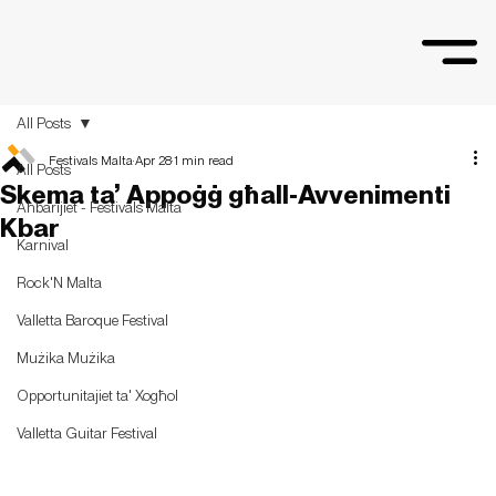
All Posts
Festivals Malta
Apr 28
1 min read
All Posts
Skema ta’ Appoġġ għall-Avvenimenti
Aħbarijiet - Festivals Malta
Kbar
Karnival
Rock'N Malta
Valletta Baroque Festival
Mużika Mużika
Opportunitajiet ta' Xogħol
Valletta Guitar Festival