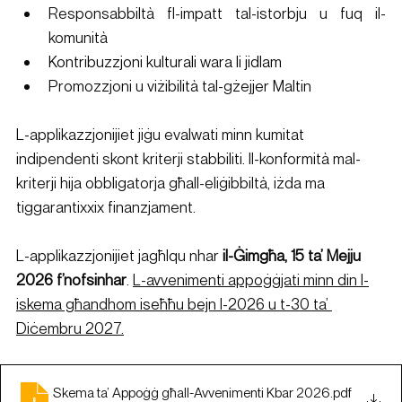
Responsabbiltà fl-impatt tal-istorbju u fuq il-
komunità
Kontribuzzjoni kulturali wara li jidlam
Promozzjoni u viżibilità tal-gżejjer Maltin
L-applikazzjonijiet jiġu evalwati minn kumitat 
indipendenti skont kriterji stabbiliti. Il-konformità mal-
kriterji hija obbligatorja għall-eliġibbiltà, iżda ma 
tiggarantixxix finanzjament.
L-applikazzjonijiet jagħlqu nhar 
il-Ġimgħa, 15 ta’ Mejju 
2026 f’nofsinhar
. 
L-avvenimenti appoġġjati minn din l-
iskema għandhom iseħħu bejn l-2026 u t-30 ta’ 
Diċembru 2027.
Skema ta’ Appoġġ għall-Avvenimenti Kbar 2026
.pdf