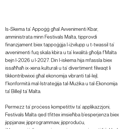
Is-Skema ta’ Appoġġ għal Avvenimenti Kbar, 
amministrata minn Festivals Malta, tipprovdi 
finanzjament biex tappoġġja l-iżvilupp u t-twassil ta’ 
avvenimenti fuq skala kbira u ta’ kwalità għolja f’Malta 
bejn l-2026 u l-2027. Din l-iskema hija mfassla biex 
issaħħaħ ix-xena kulturali u ta’ divertiment filwaqt li 
tikkontribwixxi għal ekonomija vibranti tal-lejl, 
f’konformità mal-Istrateġija tal-Mużika u tal-Ekonomija 
ta' Billejl ta’ Malta.
Permezz ta’ proċess kompetittiv ta’ applikazzjoni, 
Festivals Malta qed tfittex imsieħba b’esperjenza biex 
jippjanaw, jipprogrammaw, jipproduċu, 